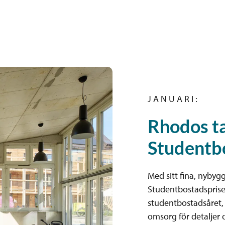
J A N U A R I :
Rhodos t
Studentb
Med sitt fina, nyby
Studentbostadspriset
studentbostadsåret, 
omsorg för detaljer 