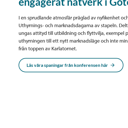
engagerat nätverk i Gö
I en sprudlande atmosfär präglad av nyfikenhet och
Uthyrnings- och marknadsdagarna av stapeln. Deltag
ungas attityd till utbildning och flyttvilja, exempe
uthyrningen till ett nytt marknadsläge och inte mi
från toppen av Karlatornet.
Läs våra spaningar från konferensen här