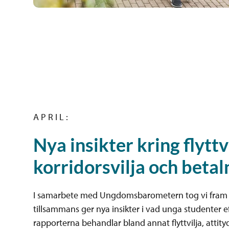
A P R I L :
Nya insikter kring flyttvi
korridorsvilja och betal
I samarbete med Ungdomsbarometern tog vi fram 
tillsammans ger nya insikter i vad unga studenter ef
rapporterna behandlar bland annat flyttvilja, attityde