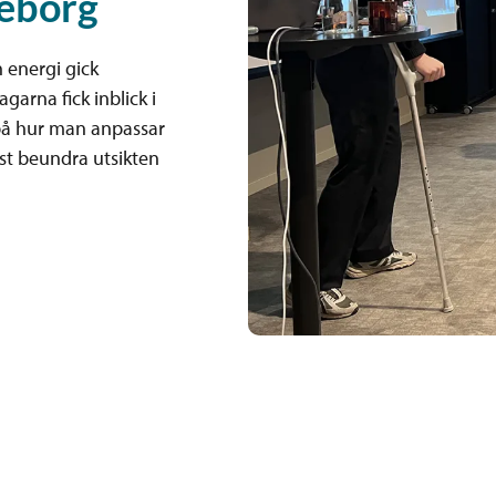
teborg
 energi gick
arna fick inblick i
l på hur man anpassar
nst beundra utsikten