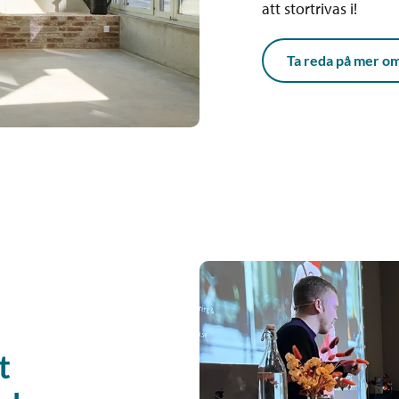
att stortrivas i!
Ta reda på mer o
t