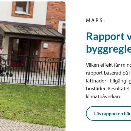
M A R S :
Rapport v
byggregl
Vilken effekt får m
rapport baserad på f
lättnader i tillgängl
bostäder. Resultatet
klimatpåverkan.
Läs rapporten här