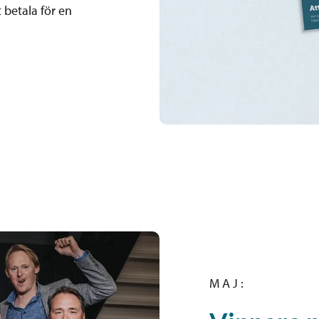
 betala för en
M A J :