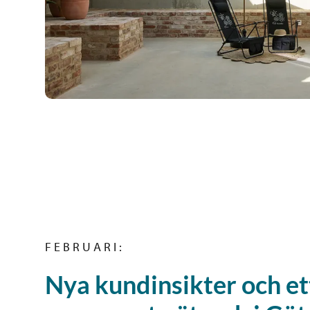
F E B R U A R I :
Nya kundinsikter och et