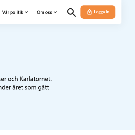
Vår politik
Om oss
Logga in
ser och Karlatornet.
nder året som gått