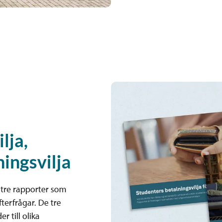
lja,
ningsvilja
tre rapporter som
terfrågar. De tre
r till olika