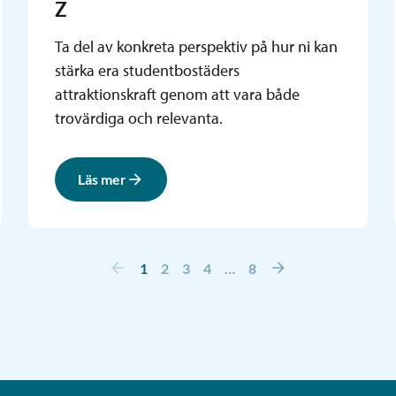
Z
Ta del av konkreta perspektiv på hur ni kan
stärka era studentbostäders
attraktionskraft genom att vara både
trovärdiga och relevanta.
Läs mer
1
2
3
4
8
…