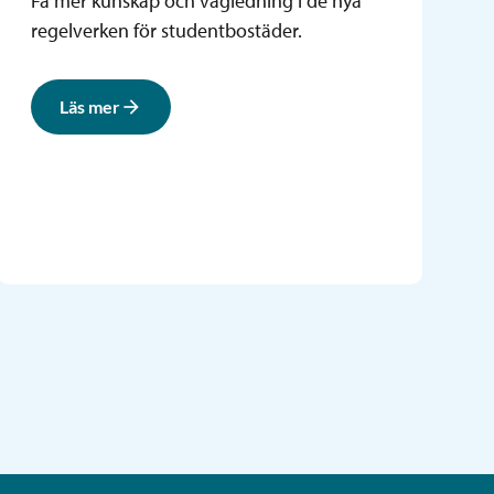
Få mer kunskap och vägledning i de nya
regelverken för studentbostäder.
Läs mer