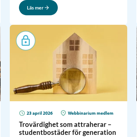
Läs mer
23 april 2026
Webbinarium medlem
Trovärdighet som attraherar –
studentbostäder för generation