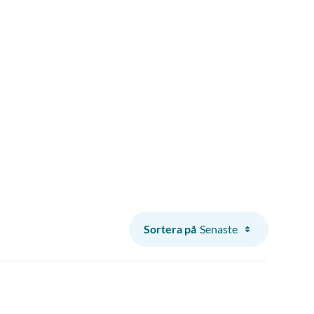
Sortera på
Senaste
Senaste
Äldsta