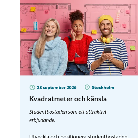
Nätverk
Övrigt
Webbinarium
Workshop
23 september 2026
Stockholm
Kvadratmeter och känsla
Studentbostaden som ett attraktivt
erbjudande.
Utveckla och positionera studentbostaden