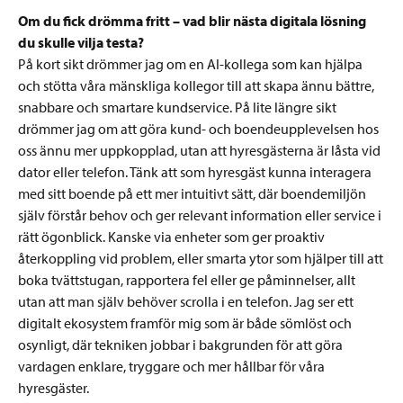
Om du fick drömma fritt – vad blir nästa digitala lösning
du skulle vilja testa?
På kort sikt drömmer jag om en AI-kollega som kan hjälpa
och stötta våra mänskliga kollegor till att skapa ännu bättre,
snabbare och smartare kundservice. På lite längre sikt
drömmer jag om att göra kund- och boendeupplevelsen hos
oss ännu mer uppkopplad, utan att hyresgästerna är låsta vid
dator eller telefon. Tänk att som hyresgäst kunna interagera
med sitt boende på ett mer intuitivt sätt, där boendemiljön
själv förstår behov och ger relevant information eller service i
rätt ögonblick. Kanske via enheter som ger proaktiv
återkoppling vid problem, eller smarta ytor som hjälper till att
boka tvättstugan, rapportera fel eller ge påminnelser, allt
utan att man själv behöver scrolla i en telefon. Jag ser ett
digitalt ekosystem framför mig som är både sömlöst och
osynligt, där tekniken jobbar i bakgrunden för att göra
vardagen enklare, tryggare och mer hållbar för våra
hyresgäster.