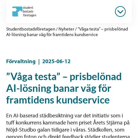
Studentbostadsföretagen
/
Nyheter
/
”Våga testa” – prisbelönad
AI-lösning banar väg för framtidens kundservice
Förvaltning
|
2025-06-12
”Våga testa” – prisbelönad
AI-lösning banar väg för
framtidens kundservice
En AI-baserad städbesiktning var det initiativ som i
tuff konkurrens kammade hem priset Årets Stjärna på
Nöjd-Studbo galan tidigare i våras. Städkollen, som
genom foton och direkt feedback stödjer studenterna