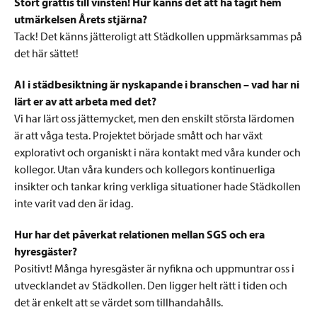
Stort grattis till vinsten! Hur känns det att ha tagit hem
utmärkelsen Årets stjärna?
Tack! Det känns jätteroligt att Städkollen uppmärksammas på
det här sättet!
AI i städbesiktning är nyskapande i branschen – vad har ni
lärt er av att arbeta med det?
Vi har lärt oss jättemycket, men den enskilt största lärdomen
är att våga testa. Projektet började smått och har växt
explorativt och organiskt i nära kontakt med våra kunder och
kollegor. Utan våra kunders och kollegors kontinuerliga
insikter och tankar kring verkliga situationer hade Städkollen
inte varit vad den är idag.
Hur har det påverkat relationen mellan SGS och era
hyresgäster?
Positivt! Många hyresgäster är nyfikna och uppmuntrar oss i
utvecklandet av Städkollen. Den ligger helt rätt i tiden och
det är enkelt att se värdet som tillhandahålls.