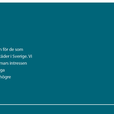
n för de som
äder i Sverige. Vi
mars intressen
iga
 högre