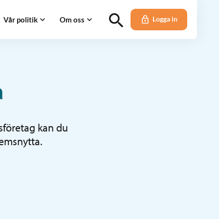
Vår politik
Om oss
Logga in
a
sföretag kan du
lemsnytta.