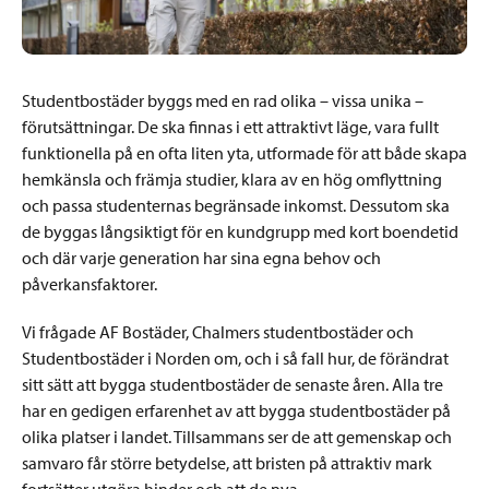
Studentbostäder byggs med en rad olika – vissa unika –
förutsättningar. De ska finnas i ett attraktivt läge, vara fullt
funktionella på en ofta liten yta, utformade för att både skapa
hemkänsla och främja studier, klara av en hög omflyttning
och passa studenternas begränsade inkomst. Dessutom ska
de byggas långsiktigt för en kundgrupp med kort boendetid
och där varje generation har sina egna behov och
påverkansfaktorer.
Vi frågade AF Bostäder, Chalmers studentbostäder och
Studentbostäder i Norden om, och i så fall hur, de förändrat
sitt sätt att bygga studentbostäder de senaste åren. Alla tre
har en gedigen erfarenhet av att bygga studentbostäder på
olika platser i landet. Tillsammans ser de att gemenskap och
samvaro får större betydelse, att bristen på attraktiv mark