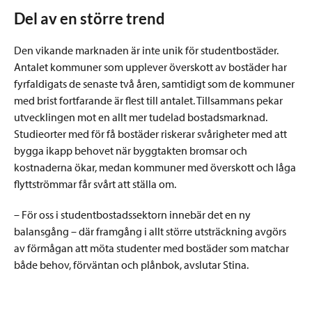
Del av en större trend
Den vikande marknaden är inte unik för studentbostäder.
Antalet kommuner som upplever överskott av bostäder har
fyrfaldigats de senaste två åren, samtidigt som de kommuner
med brist fortfarande är flest till antalet. Tillsammans pekar
utvecklingen mot en allt mer tudelad bostadsmarknad.
Studieorter med för få bostäder riskerar svårigheter med att
bygga ikapp behovet när byggtakten bromsar och
kostnaderna ökar, medan kommuner med överskott och låga
flyttströmmar får svårt att ställa om.
– För oss i studentbostadssektorn innebär det en ny
balansgång – där framgång i allt större utsträckning avgörs
av förmågan att möta studenter med bostäder som matchar
både behov, förväntan och plånbok, avslutar Stina.