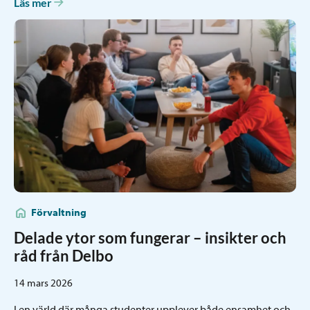
Läs mer
Förvaltning
Delade ytor som fungerar – insikter och
råd från Delbo
14 mars 2026
I en värld där många studenter upplever både ensamhet och