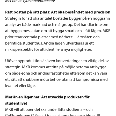
Mer om de fyra målområdena:
Rätt bostad på rätt plats: Att öka beståndet med precision
Strategin för att öka antalet bostäder bygger på en noggrann
analys av både marknad och målgrupp. Det handlar inte om
att bygga mest, utan om att bygga smart och i rätt lägen. MKB
prioriterar centrala platser med närhet till lärosäten och
befintliga studenthus. Andra lägen utvärderas ur ett
mikroperspektiv för att identifiera nya möjligheter.
Utöver nyproduktion är även konverteringar en viktig del av
strategin. MKB kommer att titta på möjligheterna att bygga
om både egna och andras fastigheter eftersom det kan vara
ett sätt att snabbare möta behov utan att kompromissa med
kvalitet eller läge.
Mer än en lägenhet: Att utveckla produkten för
studentlivet
MKB vill att boendet ska underlätta studierna – och i
förlängningen få fler att trivas, stanna kvar och bidra till