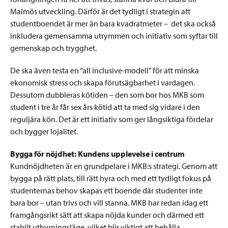
Malmös utveckling. Därför är det tydligt i strategin att
studentboendet är mer än bara kvadratmeter – det ska också
inkludera gemensamma utrymmen och initiativ som syftar till
gemenskap och trygghet.
De ska även testa en “all inclusive-modell” för att minska
ekonomisk stress och skapa förutsägbarhet i vardagen.
Dessutom dubbleras kötiden – den som bor hos MKB som
student i tre år får sex års kötid att ta med sig vidare i den
reguljära kön. Det är ett initiativ som ger långsiktiga fördelar
och bygger lojalitet.
Bygga för nöjdhet: Kundens upplevelse i centrum
Kundnöjdheten är en grundpelare i MKB:s strategi. Genom att
bygga på rätt plats, till rätt hyra och med ett tydligt fokus på
studenternas behov skapas ett boende där studenter inte
bara bor – utan trivs och vill stanna. MKB har redan idag ett
framgångsrikt sätt att skapa nöjda kunder och därmed ett
stabilt uthyrningsläge, vilket blir viktigt att behålla.