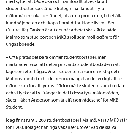
med syftet att både öka och framförallt utveckla sitt
studentbostadsbestånd. Strategin har landat i fyra
målområden: öka beståndet, utveckla produkten, bibehålla
kundnöjdheten och skapa framtidsinriktade livsmiljöer
(future life). Tanken är att det här arbetet ska stärka både
Malmö som studieort och MKB:s roll som möjliggörare för
ungas boende.
– Ofta pratas det bara om fler studentbostäder, men
marknaden visar att det är prisvärda studentbostäder i rätt
läge som efterfrågas. Vi ser studenterna som en viktig del i
Malmös framtid och i det resonemanget är det viktigt att se
människan för att lyckas. Därför måste strategin vara bredare
och vi tycker att vi frångar in det i dessa fyra målområden,
säger Håkan Anderson som är affärsområdeschef för MKB
Student.
Idag finns runt 3 200 studentbostäder i Malmö, varav MKB står
för 1 200. Bolaget har inga vakanser utöver vad de själva