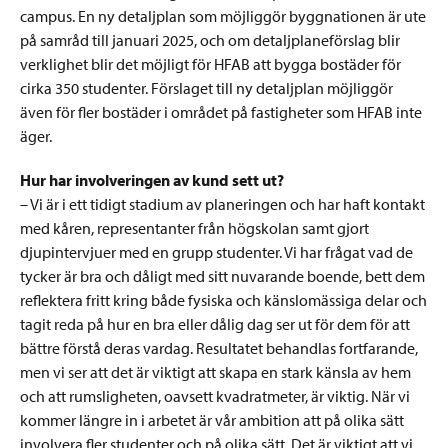
campus. En ny detaljplan som möjliggör byggnationen är ute
på samråd till januari 2025, och om detaljplaneförslag blir
verklighet blir det möjligt för HFAB att bygga bostäder för
cirka 350 studenter. Förslaget till ny detaljplan möjliggör
även för fler bostäder i området på fastigheter som HFAB inte
äger.
Hur har involveringen av kund sett ut?
– Vi är i ett tidigt stadium av planeringen och har haft kontakt
med kåren, representanter från högskolan samt gjort
djupintervjuer med en grupp studenter. Vi har frågat vad de
tycker är bra och dåligt med sitt nuvarande boende, bett dem
reflektera fritt kring både fysiska och känslomässiga delar och
tagit reda på hur en bra eller dålig dag ser ut för dem för att
bättre förstå deras vardag. Resultatet behandlas fortfarande,
men vi ser att det är viktigt att skapa en stark känsla av hem
och att rumsligheten, oavsett kvadratmeter, är viktig. När vi
kommer längre in i arbetet är vår ambition att på olika sätt
involvera fler studenter och på olika sätt. Det är viktigt att vi