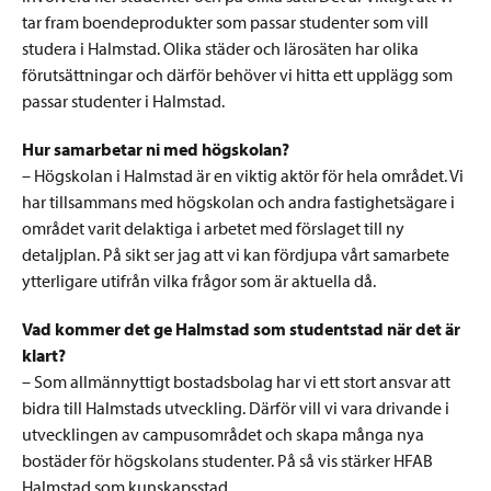
tar fram boendeprodukter som passar studenter som vill
studera i Halmstad. Olika städer och lärosäten har olika
förutsättningar och därför behöver vi hitta ett upplägg som
passar studenter i Halmstad.
Hur samarbetar ni med högskolan?
– Högskolan i Halmstad är en viktig aktör för hela området. Vi
har tillsammans med högskolan och andra fastighetsägare i
området varit delaktiga i arbetet med förslaget till ny
detaljplan. På sikt ser jag att vi kan fördjupa vårt samarbete
ytterligare utifrån vilka frågor som är aktuella då.
Vad kommer det ge Halmstad som studentstad när det är
klart?
– Som allmännyttigt bostadsbolag har vi ett stort ansvar att
bidra till Halmstads utveckling. Därför vill vi vara drivande i
utvecklingen av campusområdet och skapa många nya
bostäder för högskolans studenter. På så vis stärker HFAB
Halmstad som kunskapsstad.