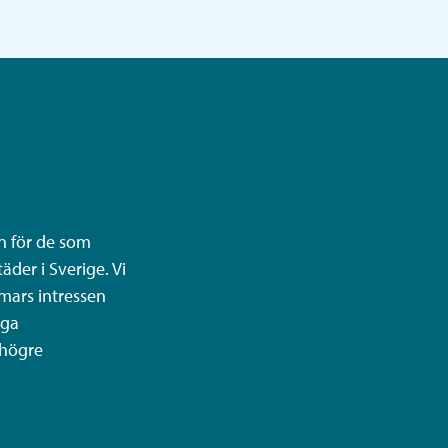
n för de som
äder i Sverige. Vi
mars intressen
iga
 högre