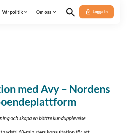
Vår politik
Om oss
Logga in
tion med Avy – Nordens
boendeplattform
altning och skapa en bättre kundupplevelse
tnadsfri 60-minuters konsultation för att