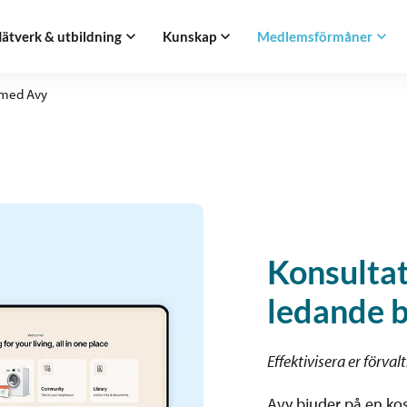
ätverk & utbildning
Kunskap
Medlemsförmåner
 med Avy
Konsulta
ledande 
Effektivisera er förv
Avy bjuder på en kos