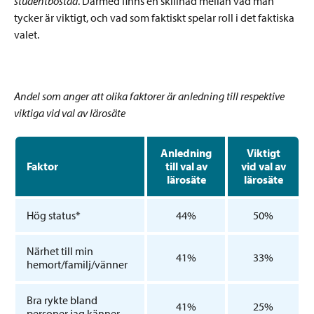
studentbostad
. Därmed finns en skillnad mellan vad man
tycker är viktigt, och vad som faktiskt spelar roll i det faktiska
valet.
Andel som anger att olika faktorer är anledning till respektive
viktiga vid val av lärosäte
Anledning
Viktigt
Faktor
till val av
vid val av
lärosäte
lärosäte
Hög status*
44%
50%
Närhet till min
41%
33%
hemort/familj/vänner
Bra rykte bland
41%
25%
personer jag känner