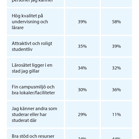
Hög kvalitet på
undervisning och
39%
58%
lärare
Attraktivt och roligt
35%
39%
studentliv
Lärosätet ligger i en
34%
32%
stad jag gillar
Fin campusmiljö och
30%
36%
bra lokaler/faciliteter
Jag känner andra som
studerar eller har
29%
11%
studerat där
Bra stöd och resurser
24%
44%