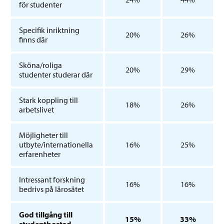
för studenter
Specifik inriktning
20%
26%
finns där
Sköna/roliga
20%
29%
studenter studerar där
Stark koppling till
18%
26%
arbetslivet
Möjligheter till
utbyte/internationella
16%
25%
erfarenheter
Intressant forskning
16%
16%
bedrivs på lärosätet
God tillgång till
15%
33%