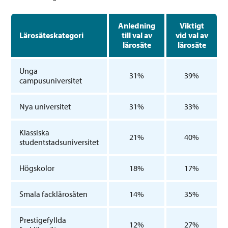
Anledning
Viktigt
Lärosäteskategori
till val av
vid val av
lärosäte
lärosäte
Unga
31%
39%
campusuniversitet
Nya universitet
31%
33%
Klassiska
21%
40%
studentstadsuniversitet
Högskolor
18%
17%
Smala facklärosäten
14%
35%
Prestigefyllda
12%
27%