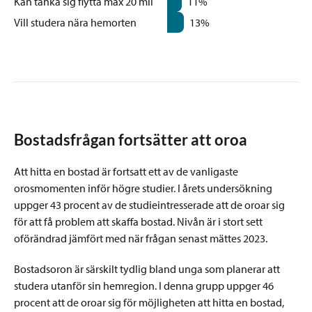
Kan tänka sig flytta max 20 mil
11%
Vill studera nära hemorten
13%
Bostadsfrågan fortsätter att oroa
Att hitta en bostad är fortsatt ett av de vanligaste
orosmomenten inför högre studier. I årets undersökning
uppger 43 procent av de studieintresserade att de oroar sig
för att få problem att skaffa bostad. Nivån är i stort sett
oförändrad jämfört med när frågan senast mättes 2023.
Bostadsoron är särskilt tydlig bland unga som planerar att
studera utanför sin hemregion. I denna grupp uppger 46
procent att de oroar sig för möjligheten att hitta en bostad,