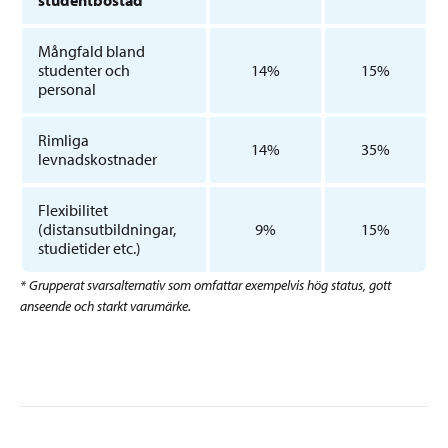
studentbostad
Mångfald bland
studenter och
14%
15%
personal
Rimliga
14%
35%
levnadskostnader
Flexibilitet
(distansutbildningar,
9%
15%
studietider etc.)
* Grupperat svarsalternativ som omfattar exempelvis hög status, gott
anseende och starkt varumärke.