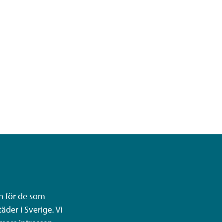
n för de som
äder i Sverige. Vi