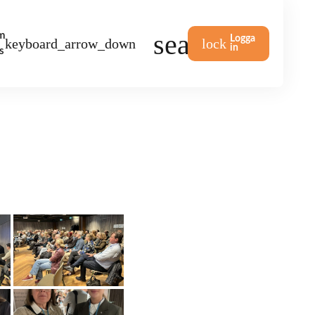
m
Logga
in
s