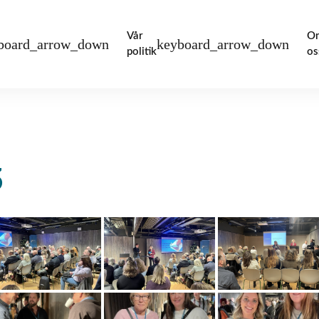
Vår
O
politik
os
5