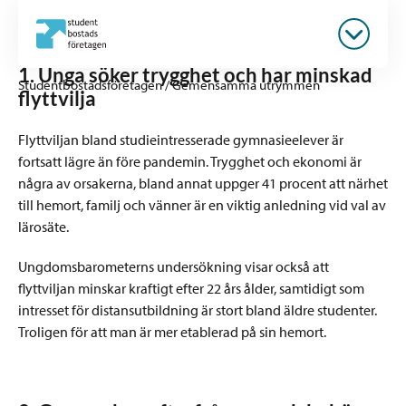
1. Unga söker trygghet och har minskad
Studentbostadsföretagen
/
Gemensamma utrymmen
flyttvilja
Flyttviljan bland studieintresserade gymnasieelever är
fortsatt lägre än före pandemin. Trygghet och ekonomi är
några av orsakerna, bland annat uppger 41 procent att närhet
till hemort, familj och vänner är en viktig anledning vid val av
lärosäte.
Ungdomsbarometerns undersökning visar också att
flyttviljan minskar kraftigt efter 22 års ålder, samtidigt som
intresset för distansutbildning är stort bland äldre studenter.
Troligen för att man är mer etablerad på sin hemort.