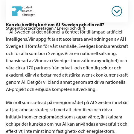
Kan du berätta kort om AI Sweden och din roll?
Studentbostadsföretagen
/
Energi och drift
– AI Sweden är det nationella centret för tillämpad artificiell
intelligens. Vår uppgift är att accelerera användningen av AI i
Sverige till förmån för vårt samhälle, Sveriges konkurrenskraft
och för alla som bor i Sverige. Vi är en nationell satsning,
finansierad av Vinnova (Sveriges innovationsmyndighet) och
våra cirka 170 partners från privat- och offentlig sektor och
akademi, där vi arbetar med att stärka svensk konkurrenskraft
genom AI. Det gör vi bland annat genom att driva nationella
AI-projekt och erbjuda kompetensutveckling.
Min roll som co-lead på energiområdet på AI Sweden innebär
att jag arbetar strategiskt med att identifiera och driva
initiativ inom energiområdet som skapar värde, är skalbara
och sprider kunskap om hur AI kan användas ansvarsfullt och
effektivt, inte minst inom fastighets- och energisektorn.