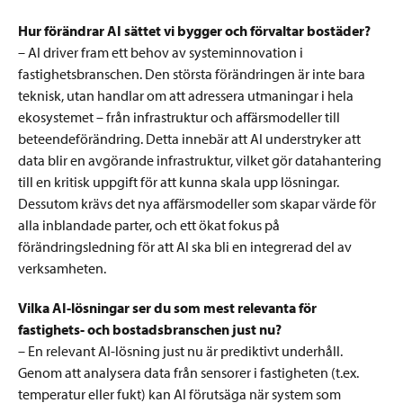
Hur förändrar AI sättet vi bygger och förvaltar bostäder?
– AI driver fram ett behov av systeminnovation i
fastighetsbranschen. Den största förändringen är inte bara
teknisk, utan handlar om att adressera utmaningar i hela
ekosystemet – från infrastruktur och affärsmodeller till
beteendeförändring. Detta innebär att AI understryker att
data blir en avgörande infrastruktur, vilket gör datahantering
till en kritisk uppgift för att kunna skala upp lösningar.
Dessutom krävs det nya affärsmodeller som skapar värde för
alla inblandade parter, och ett ökat fokus på
förändringsledning för att AI ska bli en integrerad del av
verksamheten.
Vilka AI-lösningar ser du som mest relevanta för
fastighets- och bostadsbranschen just nu?
– En relevant AI-lösning just nu är prediktivt underhåll.
Genom att analysera data från sensorer i fastigheten (t.ex.
temperatur eller fukt) kan AI förutsäga när system som