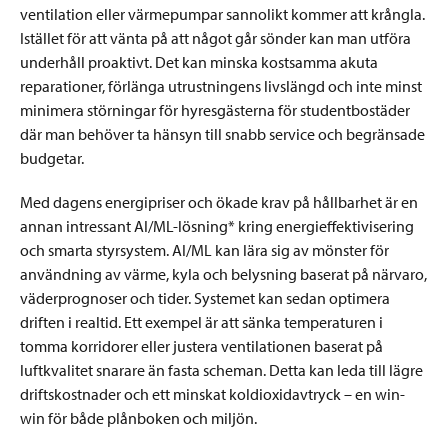
ventilation eller värmepumpar sannolikt kommer att krångla.
Istället för att vänta på att något går sönder kan man utföra
underhåll proaktivt. Det kan minska kostsamma akuta
reparationer, förlänga utrustningens livslängd och inte minst
minimera störningar för hyresgästerna för studentbostäder
där man behöver ta hänsyn till snabb service och begränsade
budgetar.
Med dagens energipriser och ökade krav på hållbarhet är en
annan intressant AI/ML-lösning* kring energieffektivisering
och smarta styrsystem. AI/ML kan lära sig av mönster för
användning av värme, kyla och belysning baserat på närvaro,
väderprognoser och tider. Systemet kan sedan optimera
driften i realtid. Ett exempel är att sänka temperaturen i
tomma korridorer eller justera ventilationen baserat på
luftkvalitet snarare än fasta scheman. Detta kan leda till lägre
driftskostnader och ett minskat koldioxidavtryck – en win-
win för både plånboken och miljön.