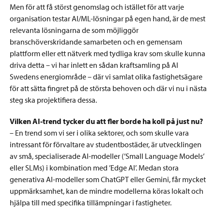
Men för att få störst genomslag och istället för att varje
organisation testar AI/ML-lösningar på egen hand, är de mest
relevanta lösningarna de som möjliggör
branschöverskridande samarbeten och en gemensam
plattform eller ett nätverk med tydliga krav som skulle kunna
driva detta – vi har inlett en sådan kraftsamling på AI
Swedens energiområde – där vi samlat olika fastighetsägare
för att sätta fingret på de största behoven och där vi nu i nästa
steg ska projektifiera dessa.
Vilken AI-trend tycker du att fler borde ha koll på just nu?
– En trend som vi ser i olika sektorer, och som skulle vara
intressant för förvaltare av studentbostäder, är utvecklingen
av små, specialiserade AI-modeller (’Small Language Models’
eller SLMs) i kombination med ’Edge AI’. Medan stora
generativa AI-modeller som ChatGPT eller Gemini, får mycket
uppmärksamhet, kan de mindre modellerna köras lokalt och
hjälpa till med specifika tillämpningar i fastigheter.