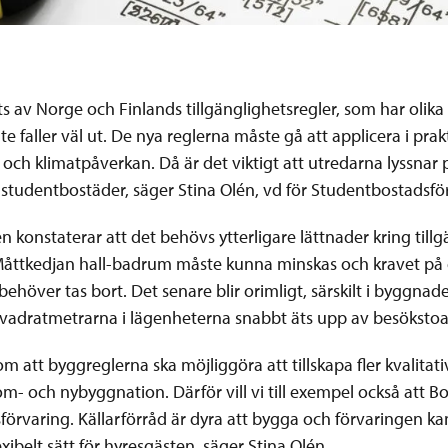
ts av Norge och Finlands tillgänglighetsregler, som har olika
e faller väl ut. De nya reglerna måste gå att applicera i prak
och klimatpåverkan. Då är det viktigt att utredarna lyssnar
 studentbostäder, säger Stina Olén, vd för Studentbostadsfö
konstaterar att det behövs ytterligare lättnader kring tillg
. Måttkedjan hall-badrum måste kunna minskas och kravet på 
behöver tas bort. Det senare blir orimligt, särskilt i byggna
vadratmetrarna i lägenheterna snabbt äts upp av besökstoa
om att byggreglerna ska möjliggöra att tillskapa fler kvalitat
 och nybyggnation. Därför vill vi till exempel också att Bo
örvaring. Källarförråd är dyra att bygga och förvaringen ka
xibelt sätt för hyresgästen, säger Stina Olén.