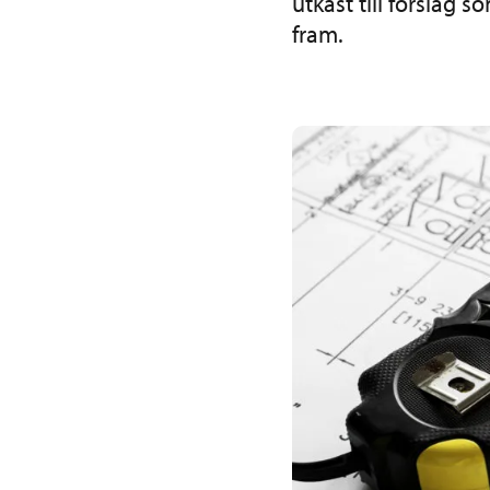
utkast till förslag s
fram.