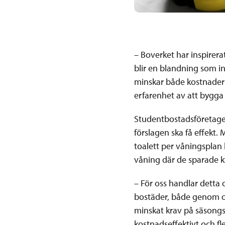
– Boverket har inspirera
blir en blandning som int
minskar både kostnader 
erfarenhet av att bygga
Studentbostadsföretagen 
förslagen ska få effekt
toalett per våningsplan 
våning där de sparade k
– För oss handlar detta 
bostäder, både genom om-
minskat krav på säsongsf
kostnadseffektivt och fle