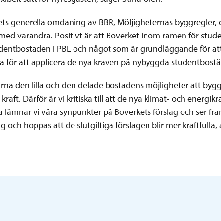
ts generella omdaning av BBR, Möljigheternas byggregler, oc
med varandra. Positivt är att Boverket inom ramen för stu
studentbostaden i PBL och något som är grundläggande för att
 för att applicera de nya kraven på nybyggda studentbostä
ärna den lilla och den delade bostadens möjligheter att byg
kraft. Därför är vi kritiska till att de nya klimat- och energi
na lämnar vi våra synpunkter på Boverkets förslag och ser f
och hoppas att de slutgiltiga förslagen blir mer kraftfulla, 