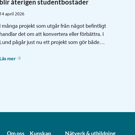
blir återigen studentbostäder
14 april 2026
I många projekt som utgår från något befintligt
handlar det om att konvertera eller förbättra. I
Lund pågår just nu ett projekt som gör både…
Läs mer
Om oss
Kunskap
Nätverk & utbildning