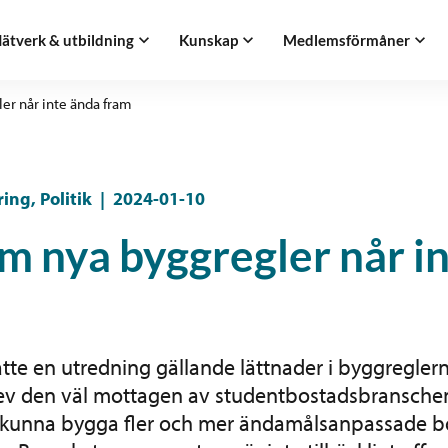
ätverk & utbildning
Kunskap
Medlemsförmåner
er når inte ända fram
ng, Politik
|
2024-01-10
m nya byggregler når i
atte en utredning gällande lättnader i byggreglern
ev den väl mottagen av studentbostadsbransche
att kunna bygga fler och mer ändamålsanpassade b