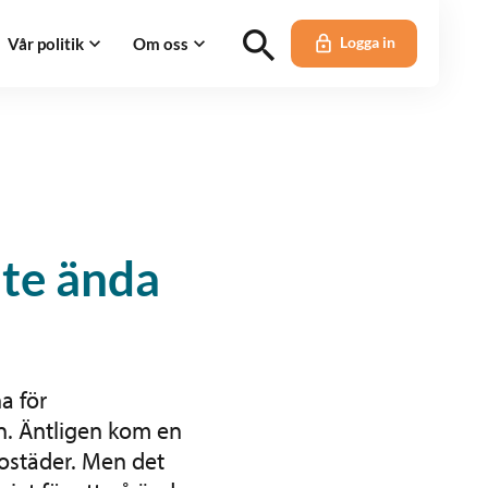
Vår politik
Om oss
Logga in
nte ända
a för
n. Äntligen kom en
ostäder. Men det