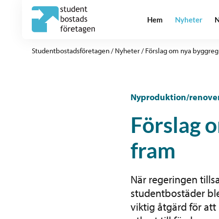
Hem
Nyheter
N
Studentbostadsföretagen
/
Nyheter
/
Förslag om nya byggregl
Nyproduktion/renoveri
Förslag o
fram
När regeringen tills
studentbostäder bl
viktig åtgärd för 