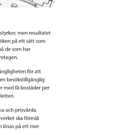
 styrkor, men resultatet
tiken på ett sätt som
 på de som har
retagen.
ängligheten för att
en besökstillgänglig
der med få bostäder per
letten.
iva och prisvärda
verket ska föreslå
n lösas på ett mer