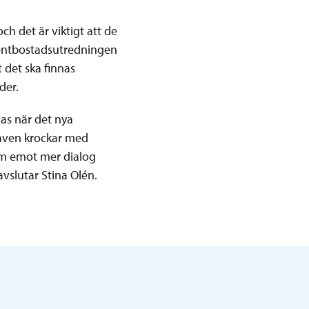
h det är viktigt att de
dentbostadsutredningen
 det ska finnas
der.
gas när det nya
kraven krockar med
ram emot mer dialog
avslutar Stina Olén.