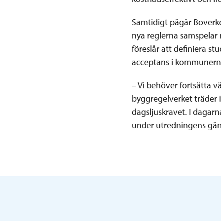
Samtidigt pågår Boverke
nya reglerna samspelar 
föreslår att definiera 
acceptans i kommunerna
– Vi behöver fortsätta v
byggregelverket träder i 
dagsljuskravet. I dagar
under utredningens gång 