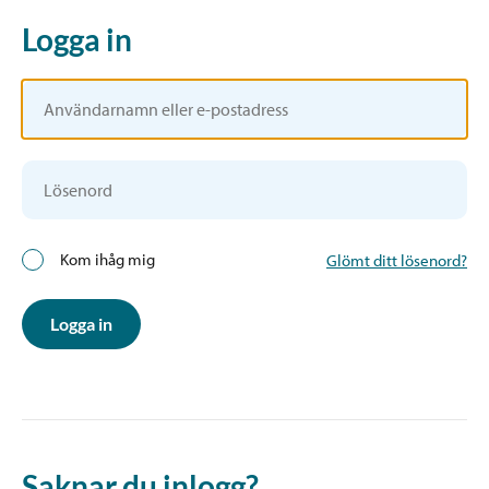
Logga in
Kom ihåg mig
Glömt ditt lösenord?
Logga in
Saknar du inlogg?