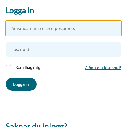
Logga in
Kom ihåg mig
Glömt ditt lösenord?
Logga in
Saknar du inlogg?