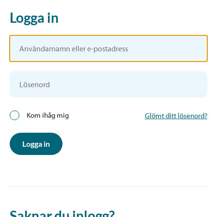
Logga in
Kom ihåg mig
Glömt ditt lösenord?
Logga in
Saknar du inlogg?